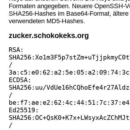
Formaten angegeben. Neuere OpenSSH-Ve
SHA256-Hashes im Base64-Format, ältere
verwendeten MD5-Hashes.
zucker.schokokeks.org
RSA:
SHA256:Xo1m3F5p7stZm+uTjjpkmyC0t
/
3a:c5:e0:62:a2:5e:05:a2:09:74:3c
ECDSA:
SHA256:uu/VdUe16hCQhoEfe4r27Aldz
/
be:f7:ae:e2:62:4c:44:51:7c:37:e4
Ed25519:
SHA256:OC+QsK0+K7x+LWsyxAcZChMJt
/