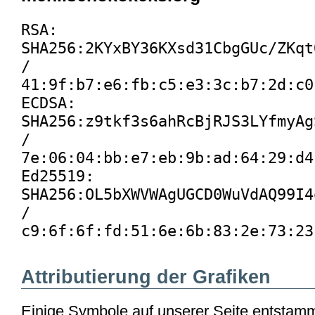
RSA:
SHA256:2KYxBY36KXsd31CbgGUc/ZKqt
/
41:9f:b7:e6:fb:c5:e3:3c:b7:2d:c0
ECDSA:
SHA256:z9tkf3s6ahRcBjRJS3LYfmyAg
/
7e:06:04:bb:e7:eb:9b:ad:64:29:d4
Ed25519:
SHA256:OL5bXWVWAgUGCD0WuVdAQ99I4
/
c9:6f:6f:fd:51:6e:6b:83:2e:73:23
Attributierung der Grafiken
Einige Symbole auf unserer Seite entstam